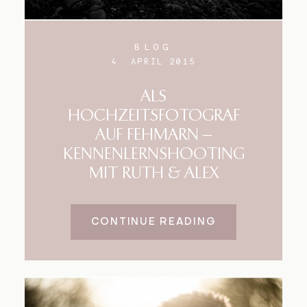
BLOG
4. APRIL 2015
ALS
HOCHZEITSFOTOGRAF
AUF FEHMARN –
KENNENLERNSHOOTING
MIT RUTH & ALEX
CONTINUE READING