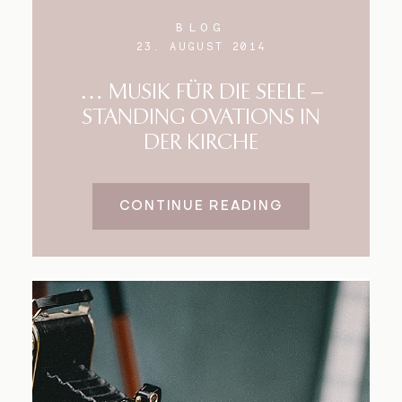
BLOG
23. AUGUST 2014
… MUSIK FÜR DIE SEELE –
STANDING OVATIONS IN
DER KIRCHE
CONTINUE READING