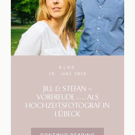
BLOG
19. JUNI 2016
JILL & STEFAN –
VORFREUDE …. ALS
HOCHZEITSFOTOGRAF IN
LÜBECK