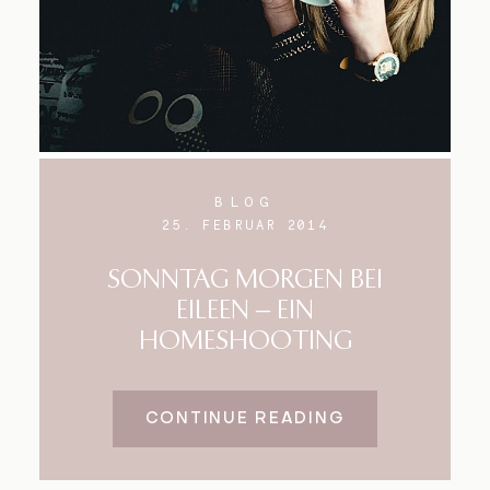
BLOG
25. FEBRUAR 2014
SONNTAG MORGEN BEI
EILEEN – EIN
HOMESHOOTING
CONTINUE READING