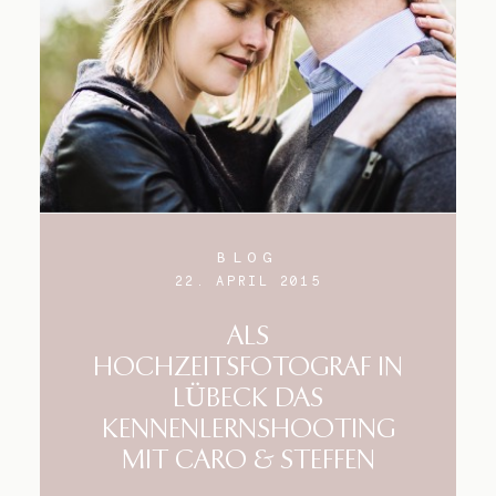
BLOG
22. APRIL 2015
ALS
HOCHZEITSFOTOGRAF IN
LÜBECK DAS
KENNENLERNSHOOTING
MIT CARO & STEFFEN