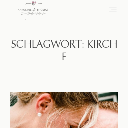
home
SCHLAGWORT: KIRCH
E
Hochzeit
das besondere Portrait
Infos / Preise
Kontakt