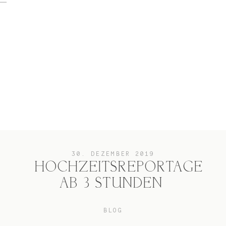
home
Hochzeit
das besondere Portrait
30. DEZEMBER 2019
HOCHZEITSREPORTAGE
AB 3 STUNDEN
Infos / Preise
BLOG
Kontakt