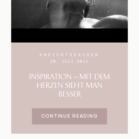
ANSICHTSSACHEN
20. JULI 2014
INSPIRATION – MIT DEM
HERZEN SIEHT MAN
BESSER
CONTINUE READING