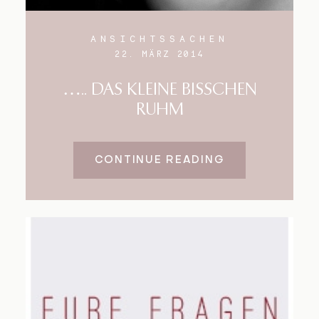
ANSICHTSSACHEN
22. MÄRZ 2014
….. DAS KLEINE BISSCHEN
RUHM
CONTINUE READING