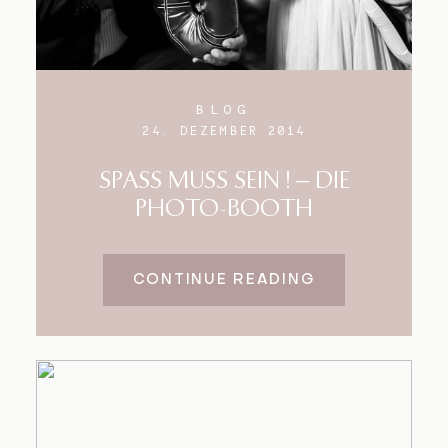
BLOG
24. DEZEMBER 2014
SPASS MUSS SEIN ! – DIE
PHOTO-BOOTH
CONTINUE READING