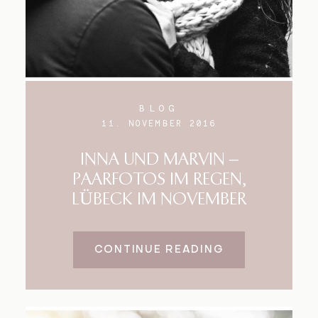
BLOG
11. NOVEMBER 2016
INNA UND MARVIN –
PAARFOTOS IM REGEN,
LÜBECK IM NOVEMBER
CONTINUE READING