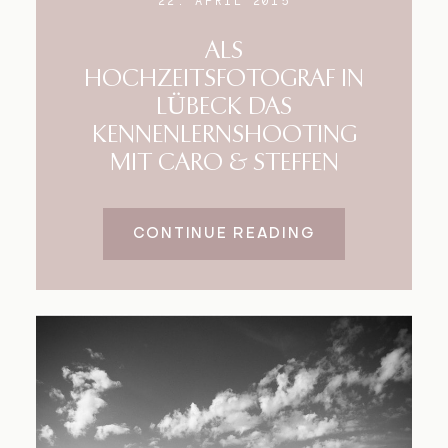
22. APRIL 2015
ALS
HOCHZEITSFOTOGRAF IN
LÜBECK DAS
KENNENLERNSHOOTING
MIT CARO & STEFFEN
CONTINUE READING