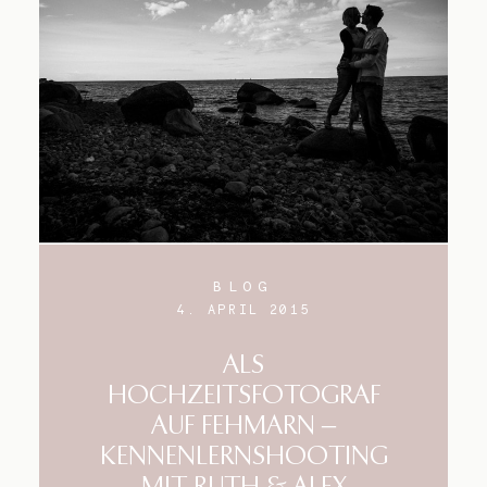
BLOG
4. APRIL 2015
ALS
HOCHZEITSFOTOGRAF
AUF FEHMARN –
KENNENLERNSHOOTING