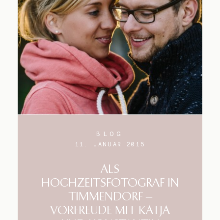
BLOG
11. JANUAR 2015
ALS
HOCHZEITSFOTOGRAF IN
TIMMENDORF –
VORFREUDE MIT KATJA