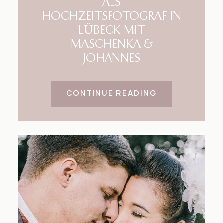
ALS
HOCHZEITSFOTOGRAF IN
LÜBECK MIT
MASCHENKA &
JOHANNES
CONTINUE READING