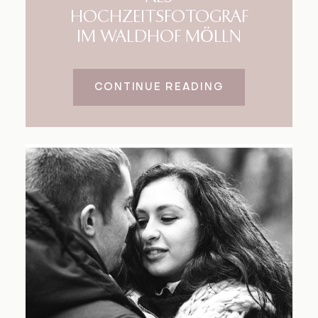
HOCHZEITSFOTOGRAF
IM WALDHOF MÖLLN
CONTINUE READING