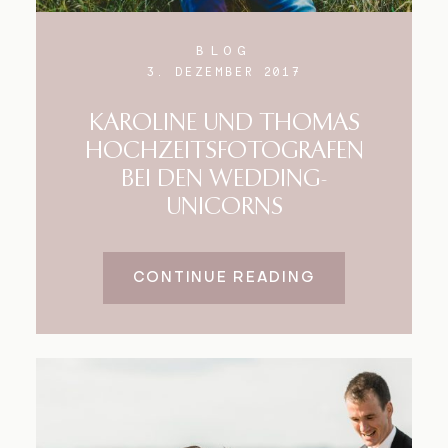
BLOG
3. DEZEMBER 2017
KAROLINE UND THOMAS
HOCHZEITSFOTOGRAFEN
BEI DEN WEDDING-
UNICORNS
CONTINUE READING