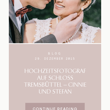
BLOG
29. DEZEMBER 2015
HOCHZEITSFOTOGRAF
AUF SCHLOSS
TREMSBÜTTEL – CINNIE
UND STEFAN
CONTINUE READING