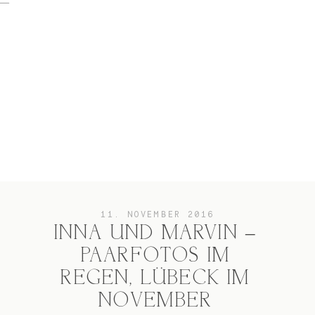
home
Hochzeit
das besondere Portrait
11. NOVEMBER 2016
INNA UND MARVIN –
PAARFOTOS IM
Infos / Preise
REGEN, LÜBECK IM
NOVEMBER
Kontakt