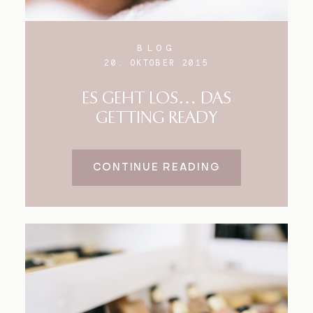
BLOG
20. OKTOBER 2015
ES GEHT LOS… DAS
GETTING READY
CONTINUE READING