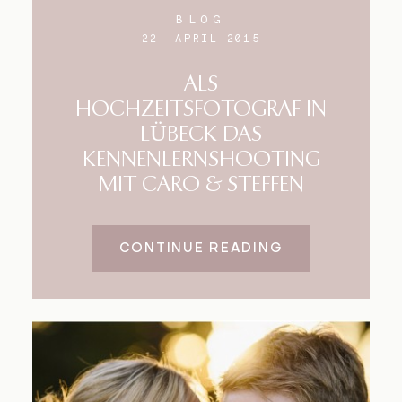
BLOG
22. APRIL 2015
ALS
HOCHZEITSFOTOGRAF IN
LÜBECK DAS
KENNENLERNSHOOTING
MIT CARO & STEFFEN
CONTINUE READING