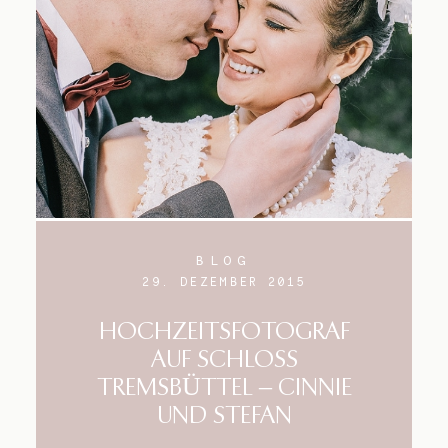
BLOG
29. DEZEMBER 2015
HOCHZEITSFOTOGRAF
AUF SCHLOSS
TREMSBÜTTEL – CINNIE
UND STEFAN