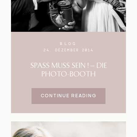
BLOG
24. DEZEMBER 2014
SPASS MUSS SEIN ! – DIE
PHOTO-BOOTH
CONTINUE READING