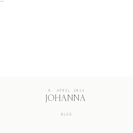
home
Hochzeit
das besondere Portrait
8. APRIL 2014
JOHANNA
Infos / Preise
BLOG
Kontakt