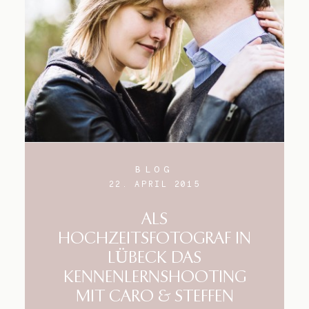
BLOG
22. APRIL 2015
ALS
HOCHZEITSFOTOGRAF IN
LÜBECK DAS
KENNENLERNSHOOTING
MIT CARO & STEFFEN