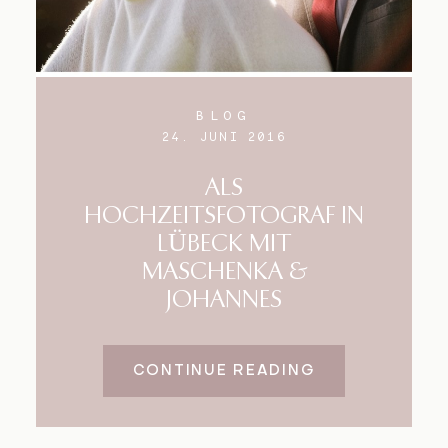
BLOG
24. JUNI 2016
ALS
HOCHZEITSFOTOGRAF IN
LÜBECK MIT
MASCHENKA &
JOHANNES
CONTINUE READING