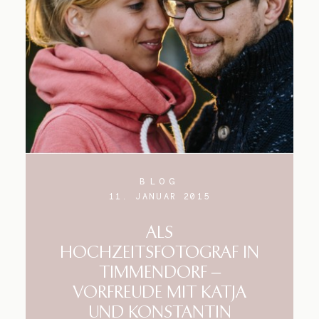
BLOG
11. JANUAR 2015
ALS
HOCHZEITSFOTOGRAF IN
TIMMENDORF –
VORFREUDE MIT KATJA
UND KONSTANTIN