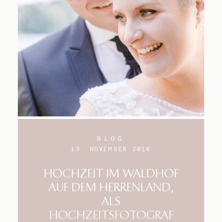
BLOG
15. NOVEMBER 2016
HOCHZEIT IM WALDHOF
AUF DEM HERRENLAND,
ALS
HOCHZEITSFOTOGRAF