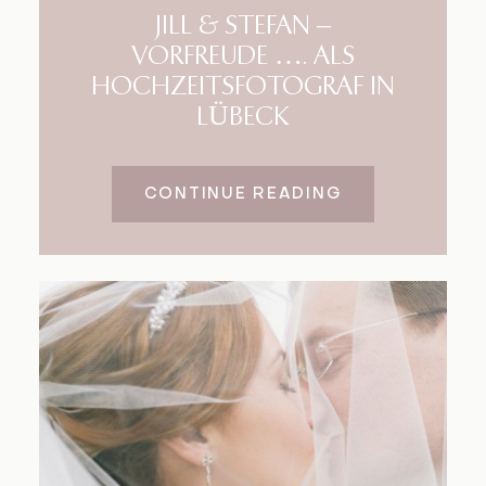
JILL & STEFAN –
VORFREUDE …. ALS
HOCHZEITSFOTOGRAF IN
LÜBECK
CONTINUE READING