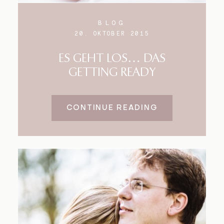
BLOG
20. OKTOBER 2015
ES GEHT LOS… DAS
GETTING READY
CONTINUE READING