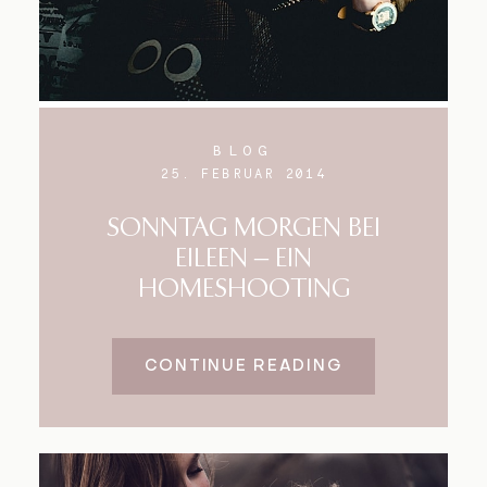
BLOG
25. FEBRUAR 2014
SONNTAG MORGEN BEI
EILEEN – EIN
HOMESHOOTING
CONTINUE READING