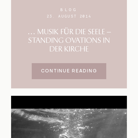
BLOG
23. AUGUST 2014
… MUSIK FÜR DIE SEELE –
STANDING OVATIONS IN
DER KIRCHE
CONTINUE READING