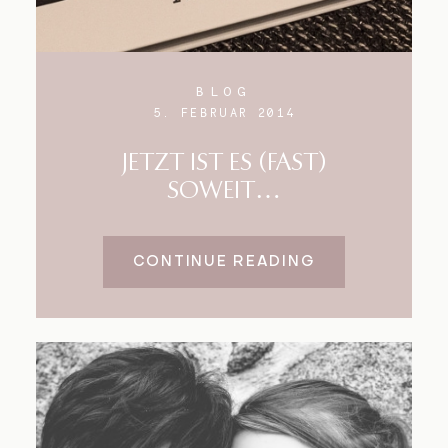
BLOG
5. FEBRUAR 2014
JETZT IST ES (FAST)
SOWEIT…
CONTINUE READING