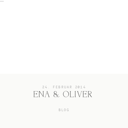
home
Hochzeit
das besondere Portrait
24. FEBRUAR 2014
ENA & OLIVER
Infos / Preise
BLOG
Kontakt