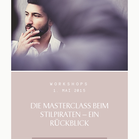
Blog
Impressum
WORKSHOPS
1. MAI 2015
DIE MASTERCLASS BEIM
STILPIRATEN – EIN
RÜCKBLICK