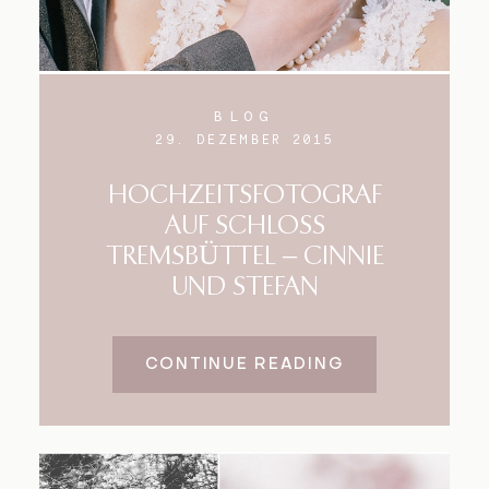
BLOG
29. DEZEMBER 2015
HOCHZEITSFOTOGRAF
AUF SCHLOSS
TREMSBÜTTEL – CINNIE
UND STEFAN
CONTINUE READING