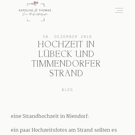
home
30. DEZEMBER 2018
HOCHZEIT IN
LÜBECK UND
Hochzeit
TIMMENDORFER
STRAND
das besondere Portrait
BLOG
Infos / Preise
eine Strandhochzeit in Niendorf:
ein paar Hochzeitsfotos am Strand sollten es
Kontakt