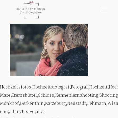
home
Hochzeit
das besondere Portrait
Hochzeitsfotos,Hochzeitsfotograf,Fotograf,Hochzeit,Ho
Infos / Preise
Mare,Tremsbüttel,Schloss,Kennenlernshooting,Shooting
Mönkhof,Berkenthin,Ratzeburg,Neustadt,Fehmarn,Wism
end,all inclusive,alles
Kontakt