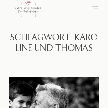
home
SCHLAGWORT: KARO
LINE UND THOMAS
Hochzeit
das besondere Portrait
Infos / Preise
Kontakt