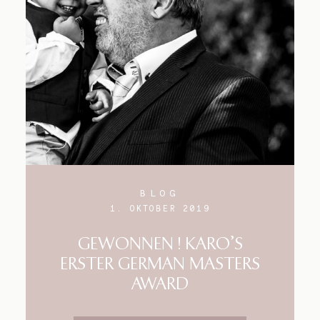
Blog
Impressum
BLOG
1. OKTOBER 2019
GEWONNEN ! KARO’S
ERSTER GERMAN MASTERS
AWARD