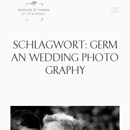
home
SCHLAGWORT: GERM
AN WEDDING PHOTO
Hochzeit
GRAPHY
das besondere Portrait
Infos / Preise
Kontakt