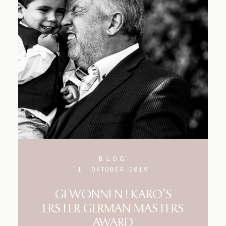
Blog
Impressum
BLOG
1. OKTOBER 2019
GEWONNEN ! KARO’S
ERSTER GERMAN MASTERS
AWARD