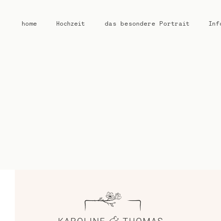
home
Hochzeit
das besondere Portrait
Inf
home
Hochzeit
das besondere Portrait
Infos / Preise
Kontakt