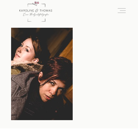
home
Hochzeit
das besondere Portrait
Infos / Preise
Kontakt