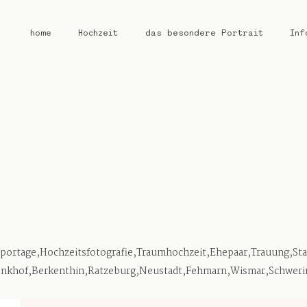
home
Hochzeit
das besondere Portrait
Inf
home
Hochzeit
das besondere Portrait
Infos / Preise
reportage,Hochzeitsfotografie,Traumhochzeit,Ehepaar,Trauung,S
Kontakt
nkhof,Berkenthin,Ratzeburg,Neustadt,Fehmarn,Wismar,Schwerin,