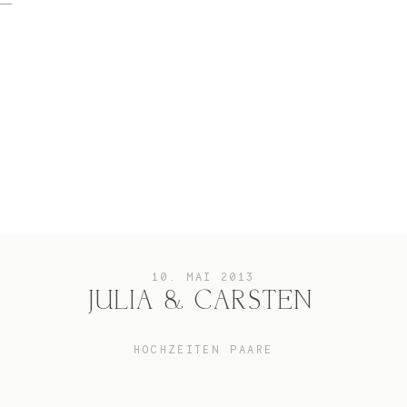
home
Hochzeit
das besondere Portrait
10. MAI 2013
JULIA & CARSTEN
Infos / Preise
HOCHZEITEN PAARE
Kontakt