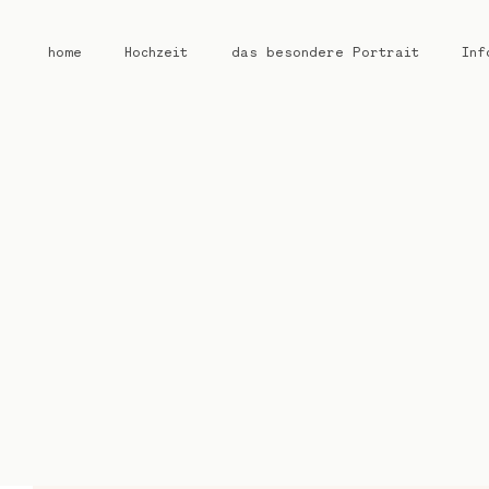
home
Hochzeit
das besondere Portrait
Inf
home
Hochzeit
das besondere Portrait
Infos / Preise
Kontakt