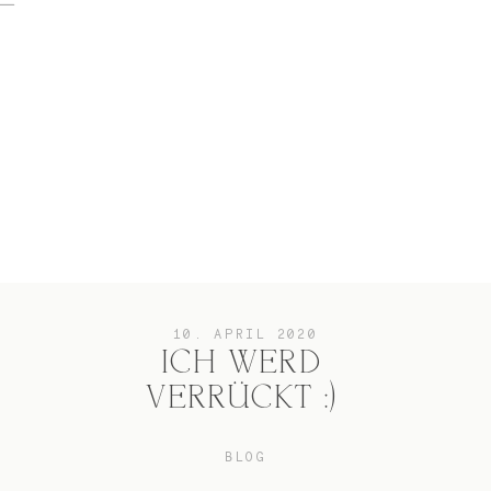
home
Hochzeit
das besondere Portrait
10. APRIL 2020
ICH WERD
VERRÜCKT :)
Infos / Preise
BLOG
Kontakt