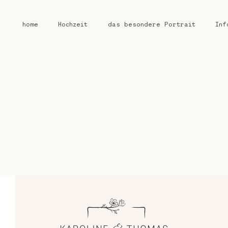
home
Hochzeit
das besondere Portrait
Inf
home
Hochzeit
das besondere Portrait
Infos / Preise
Kontakt