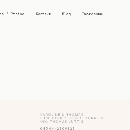
os / Preise
Kontakt
Blog
Impressum
KAROLINE & THOMAS
EURE HOCHZEITSFOTOGRAFEN
INH. THOMAS LÜTTIG
04544-2309823