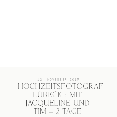
home
Hochzeit
das besondere Portrait
12. NOVEMBER 2017
HOCHZEITSFOTOGRAF
LÜBECK : MIT
Infos / Preise
JACQUELINE UND
TIM – 2 TAGE
Kontakt