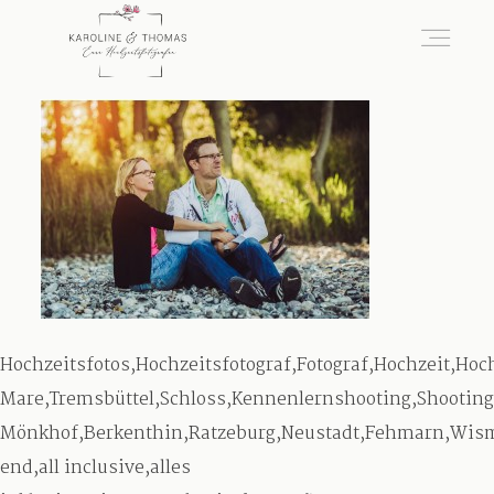
home
Hochzeit
das besondere Portrait
Hochzeitsfotos,Hochzeitsfotograf,Fotograf,Hochzeit,Ho
Infos / Preise
Mare,Tremsbüttel,Schloss,Kennenlernshooting,Shooting
Mönkhof,Berkenthin,Ratzeburg,Neustadt,Fehmarn,Wism
end,all inclusive,alles
Kontakt