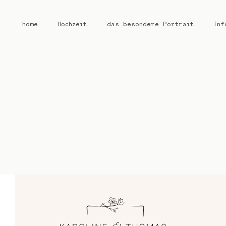
home
Hochzeit
das besondere Portrait
Inf
home
Hochzeit
das besondere Portrait
Infos / Preise
Kontakt