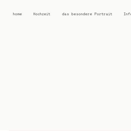
home
Hochzeit
das besondere Portrait
Inf
home
Hochzeit
das besondere Portrait
Infos / Preise
Kontakt