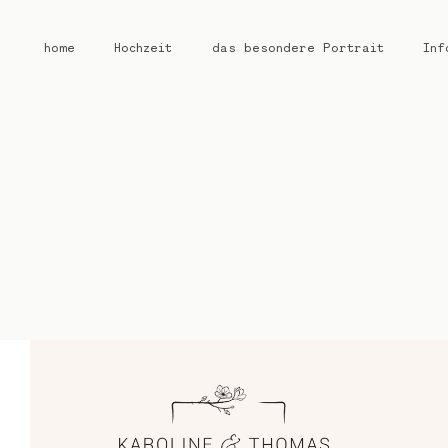
home
Hochzeit
das besondere Portrait
Inf
home
Hochzeit
das besondere Portrait
Infos / Preise
Kontakt