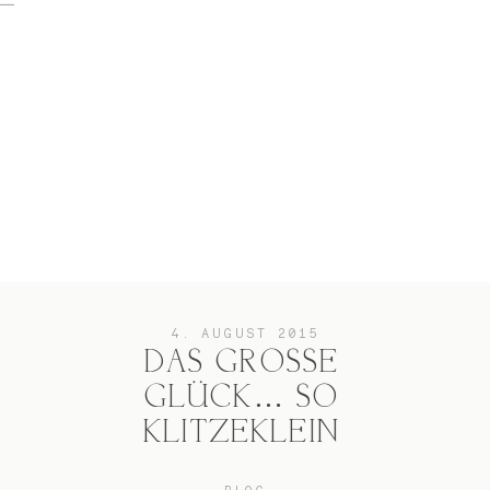
home
Hochzeit
das besondere Portrait
4. AUGUST 2015
DAS GROSSE
GLÜCK… SO
Infos / Preise
KLITZEKLEIN
Kontakt