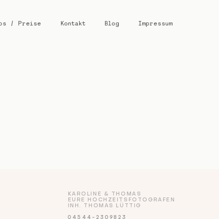
os / Preise
Kontakt
Blog
Impressum
KAROLINE & THOMAS
EURE HOCHZEITSFOTOGRAFEN
INH. THOMAS LÜTTIG
04544-2309823