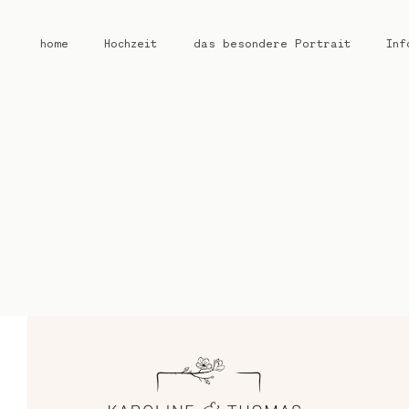
home
Hochzeit
das besondere Portrait
Inf
home
Hochzeit
das besondere Portrait
Infos / Preise
Kontakt