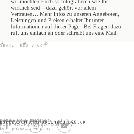
wir möchten Euch so fotografieren wie Ihr
wirklich seid – dazu gehört vor allem
Vertrauen… Mehr Infos zu unseren Angeboten,
Leistungen und Preisen erhaltet Ihr unter
Informationen auf dieser Page. Bei Fragen dazu
ruft uns einfach an oder schreibt uns eine Mail.
SHARE THIS STORY
KAROLINE & THOMAS
04544-2309823
DISNACKER WEG 2E
23919 BERKENTHIN BEI LÜBECK
IMPRESSUM UND DATENSCHUTZ
HOCHZEITSFOTOGRAFIE AUS LÜBECK
EURE HOCHZEITSFOTOGRAFEN
INH. THOMAS LÜTTIG