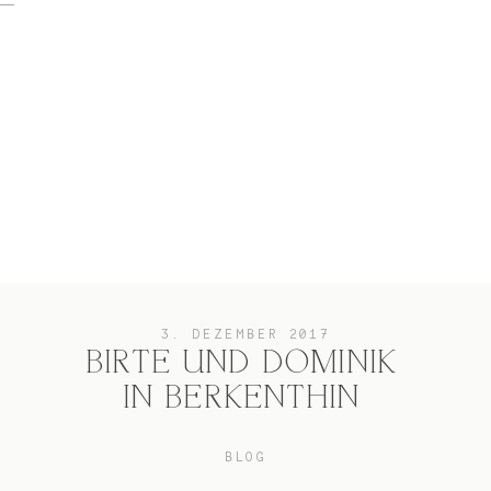
home
Hochzeit
das besondere Portrait
3. DEZEMBER 2017
BIRTE UND DOMINIK
IN BERKENTHIN
Infos / Preise
BLOG
Kontakt