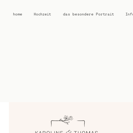
home
Hochzeit
das besondere Portrait
Inf
home
Hochzeit
das besondere Portrait
Infos / Preise
Kontakt