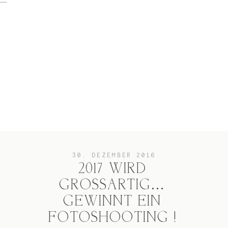
home
Hochzeit
das besondere Portrait
30. DEZEMBER 2016
2017 WIRD
GROSSARTIG… G
Infos / Preise
EWINNT EIN F
OTOSHOOTING !
Kontakt