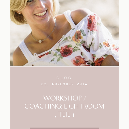
Blog
Impressum
BLOG
25. NOVEMBER 2014
WORKSHOP /
COACHING: LIGHTROOM
, TEIL 1