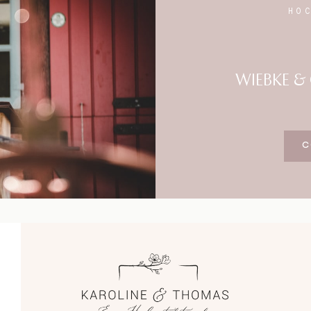
Blog
HO
Impressum
WIEBKE &
C