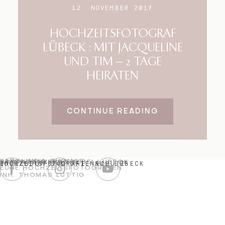
12. NOVEMBER 2017
HOCHZEITSFOTOGRAF
LÜBECK : MIT JACQUELINE
UND TIM – 2 TAGE
HEIRATEN
CONTINUE READING
KAROLINE & THOMAS
04544-2309823
DISNACKER WEG 2E
23919 BERKENTHIN BEI LÜBECK
IMPRESSUM UND DATENSCHUTZ
HOCHZEITSFOTOGRAFIE AUS LÜBECK
EURE HOCHZEITSFOTOGRAFEN
INH. THOMAS LÜTTIG