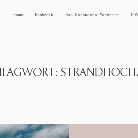
home
Hochzeit
das besondere Portrait
Inf
home
Hochzeit
HLAGWORT: STRANDHOCHZ
das besondere Portrait
Infos / Preise
Kontakt