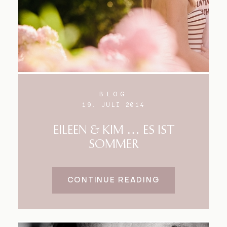
BLOG
19. JULI 2014
EILEEN & KIM … ES IST
SOMMER
CONTINUE READING