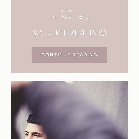
BLOG
16. MÄRZ 2014
SO …. KLITZEKLEIN 🙂
CONTINUE READING