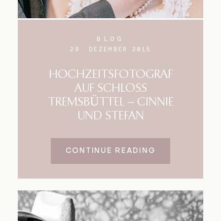
BLOG
29. DEZEMBER 2015
HOCHZEITSFOTOGRAF
AUF SCHLOSS
TREMSBÜTTEL – CINNIE
UND STEFAN
CONTINUE READING