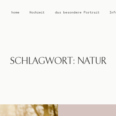
home
Hochzeit
das besondere Portrait
Inf
home
Hochzeit
SCHLAGWORT: NATUR
das besondere Portrait
Infos / Preise
Kontakt