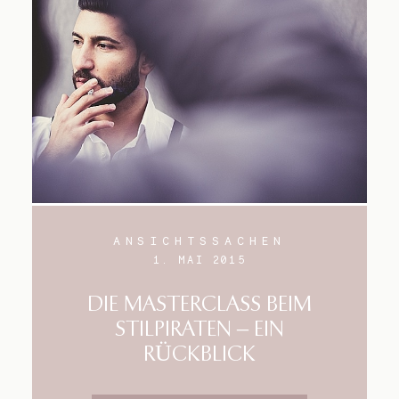
Blog
Impressum
ANSICHTSSACHEN
1. MAI 2015
DIE MASTERCLASS BEIM
STILPIRATEN – EIN
RÜCKBLICK