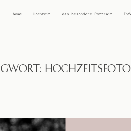
home
Hochzeit
das besondere Portrait
Inf
home
Hochzeit
GWORT: HOCHZEITSFOTO
das besondere Portrait
Infos / Preise
Kontakt