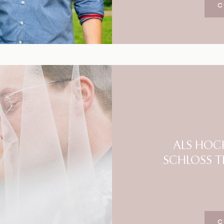
C
ALS HOC
SCHLOSS T
C