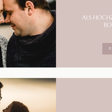
ALS HOCHZ
BO
C