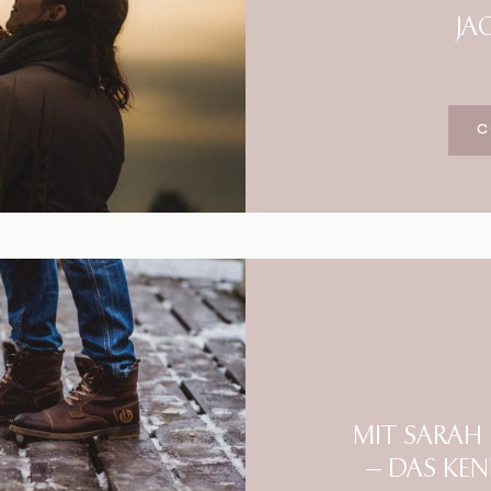
JA
C
MIT SARAH 
– DAS KE