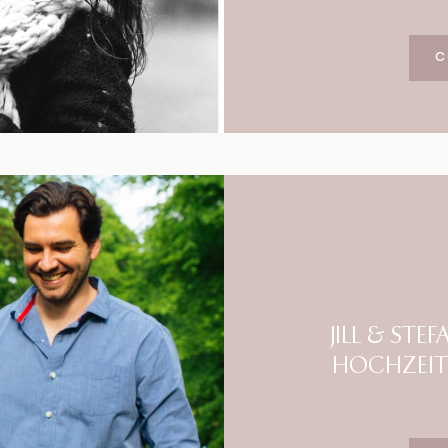
C
JILL & STE
HOCHZEIT