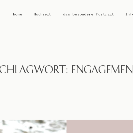
home
Hochzeit
das besondere Portrait
Inf
home
Hochzeit
CHLAGWORT: ENGAGEME
das besondere Portrait
Infos / Preise
Kontakt