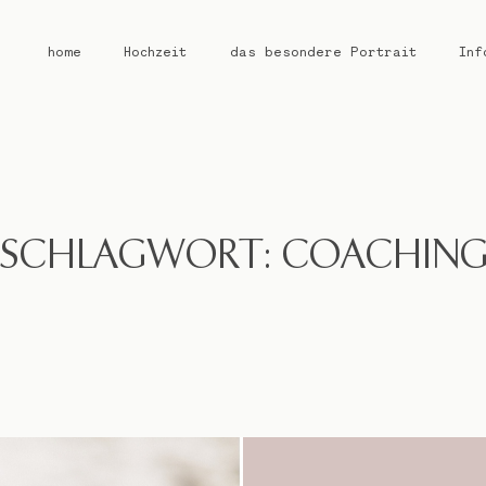
home
Hochzeit
das besondere Portrait
Inf
home
Hochzeit
SCHLAGWORT: COACHIN
das besondere Portrait
Infos / Preise
Kontakt