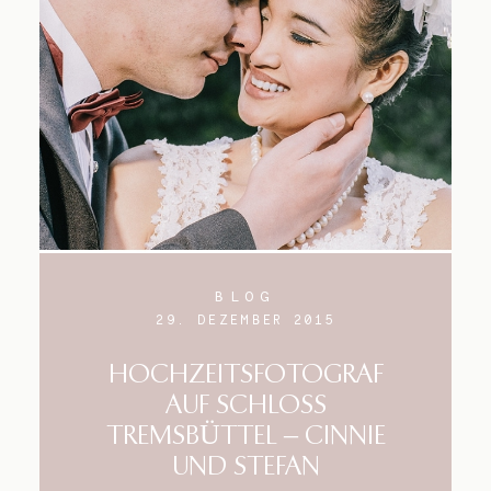
Blog
Impressum
BLOG
29. DEZEMBER 2015
HOCHZEITSFOTOGRAF
AUF SCHLOSS
TREMSBÜTTEL – CINNIE
UND STEFAN