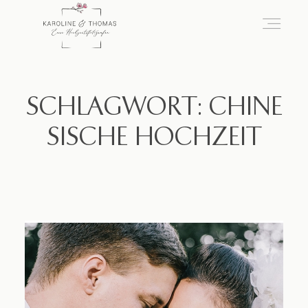
home
SCHLAGWORT: CHINE
SISCHE HOCHZEIT
Hochzeit
das besondere Portrait
Infos / Preise
Kontakt