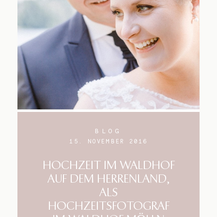
Blog
Impressum
BLOG
15. NOVEMBER 2016
HOCHZEIT IM WALDHOF
AUF DEM HERRENLAND,
ALS
HOCHZEITSFOTOGRAF