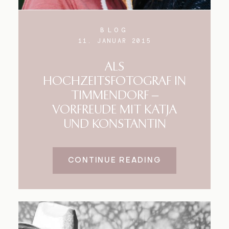
BLOG
11. JANUAR 2015
ALS
HOCHZEITSFOTOGRAF IN
TIMMENDORF –
VORFREUDE MIT KATJA
UND KONSTANTIN
CONTINUE READING