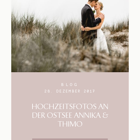
Blog
Impressum
BLOG
28. DEZEMBER 2017
HOCHZEITSFOTOS AN
DER OSTSEE ANNIKA &
THIMO