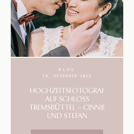
BLOG
29. DEZEMBER 2015
HOCHZEITSFOTOGRAF
AUF SCHLOSS
TREMSBÜTTEL – CINNIE
UND STEFAN