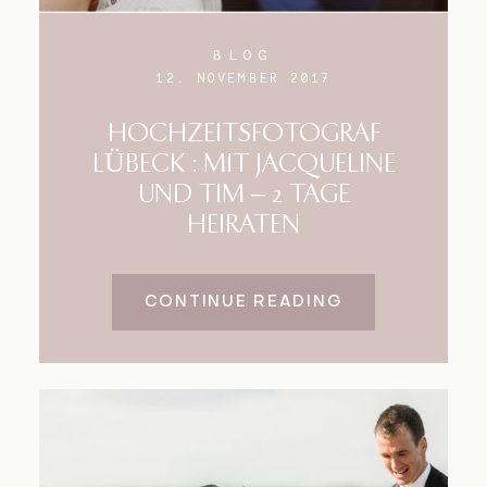
BLOG
12. NOVEMBER 2017
HOCHZEITSFOTOGRAF
LÜBECK : MIT JACQUELINE
UND TIM – 2 TAGE
HEIRATEN
CONTINUE READING