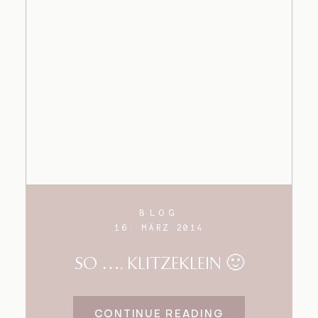
BLOG
16. MÄRZ 2014
SO …. KLITZEKLEIN 🙂
CONTINUE READING