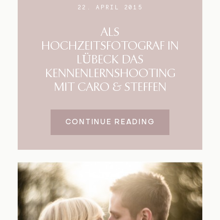
22. APRIL 2015
ALS
HOCHZEITSFOTOGRAF IN
LÜBECK DAS
KENNENLERNSHOOTING
MIT CARO & STEFFEN
CONTINUE READING