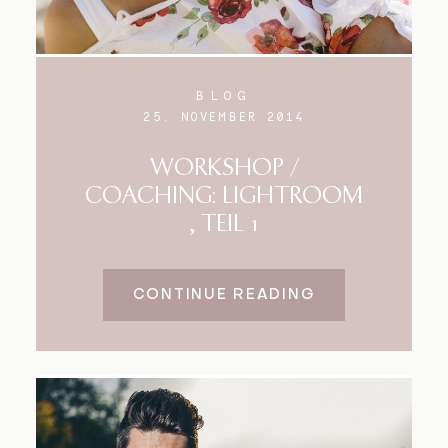
BLOG
25. NOVEMBER 2014
WORKSHOP /
COACHING: LIGHTROOM
, TEIL 1
CONTINUE READING